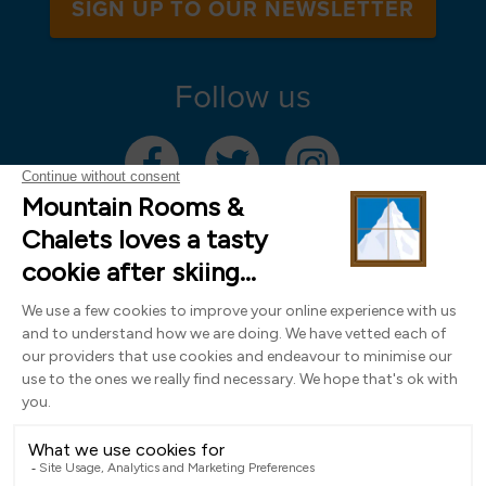
SIGN UP TO OUR NEWSLETTER
Follow us
Mountain Rooms Trading Limited, registered in England & Wales (company
number 14485913)
Registered address: 74 The Close, Norwich, Norfolk NR1 4DR, UK. All
photography ©2000-2026 Richard Leeny & Alex Wilson,
www.alexwilsonphotography.co.uk
Design by
Powder Blue Ltd
| Built with
Bluefox