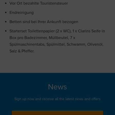
Vor Ort bezahlte Touristensteuer
Endreinigung
Betten sind bei Ihrer Ankunft bezogen
Starterset Toilettenpapier (2 x WC), 1 x Clarins Seife in
Box pro Badezimmer, Müllbeutel, 7 x
Spülmaschinentabs, Spülmittel, Schwamm, Olivenöl,
Salz & Pfeffer.
News
Sign up now and receive all the latest news and offers