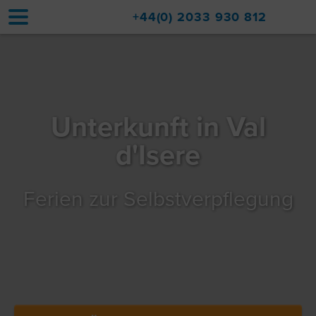
+44(0) 2033 930 812
Home
Unterbringung
Unterkunft in Val
Aufwertungen
d'Isere
Val d'Isère
Ferien zur Selbstverpflegung
Reisen
Über
Immobilienverkäufe
Kontakt