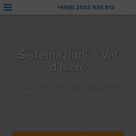
+44(0) 2033 930 812
Home
Sistemazioni
Sistemazioni a Val
Aggiornamenti
d'Isere
Val d'Isère
Viaggio
Vacanze in Autogestione
Informazioni su di noi
Vendite di immobili
Contatto