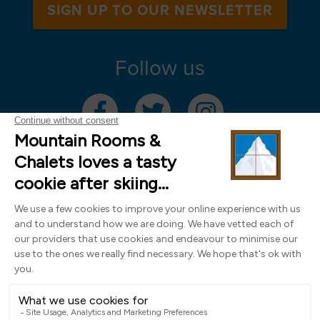
SIGN UP TO OUR NEWSLETTER
Follow us
Mountain Rooms Trading Limited, registered in England & Wales (company
number 14485913)
Registered address: 74 The Close, Norwich, Norfolk NR1 4DR, UK. All
photography ©2000-2026 Richard Leeny & Alex Wilson,
www.alexwilsonphotography.co.uk
Design by
Powder Blue Ltd
| Built with
Bluefox