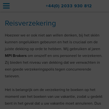
+44(0) 2033 930 812
Reisverzekering
Home
Accommodaties
Hoezeer we er ook niet aan willen denken, bij het skiën
kunnen ongelukken gebeuren en het is cruciaal om de
Extra Diensten
juiste dekking op orde te hebben. Wij gebruiken al jaren
MPI Brokers
om onszelf en ons personeel te verzekeren.
Val d'Isere Resort
Zij bieden het niveau van dekking dat we verwachten in
Reizen
een goede verzekeringspolis tegen concurrerende
tarieven.
Over ons
Accommodatie Verkoop
Het is belangrijk om de verzekering te boeken op het
moment van het boeken van uw vakantie, zodat u gedekt
Contact
bent in het geval dat u uw vakantie moet annuleren. Dus