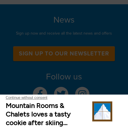
News
Sign up now and receive all the latest news and offers
SIGN UP TO OUR NEWSLETTER
Follow us
Mountain Rooms Trading Limited, registered in England & Wales (company
number 14485913)