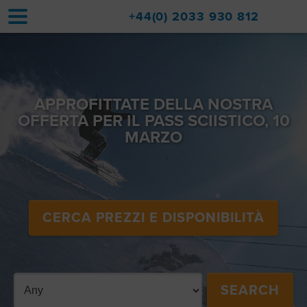
+44(0) 2033 930 812
Home
Sistemazioni
APPROFITTATE DELLA NOSTRA
OFFERTA PER IL PASS SCIISTICO, 10
Aggiornamenti
MARZO
Val d'Isère
Viaggio
CERCA PREZZI E DISPONIBILITÀ
Informazioni su di noi
Vendite di immobili
Contatto