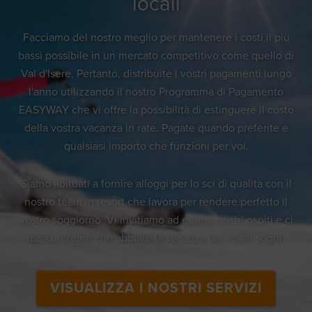
locali
Facciamo del nostro meglio per mantenere i costi il più
bassi possibile in un mercato competitivo come quello di
Val d'Isere. Pertanto, distribuite i vostri pagamenti lungo
l'anno utilizzando il nostro Programma di Pagamento
EASYWAY che vi offre la possibilità di estinguere il costo
della vostra vacanza in rate. Pagate quando preferite e
qualsiasi importo che funzioni per voi.
Siamo abituati a fornire alloggi per lo sci di qualità con il
nostro team in resort che lavora per rendere perfetto il
vostro soggiorno. Vi invitiamo ad essere nostri ospiti e ci
assicureremo che abbiate la vacanza dei vostri sogni.
VISUALIZZA I NOSTRI SERVIZI